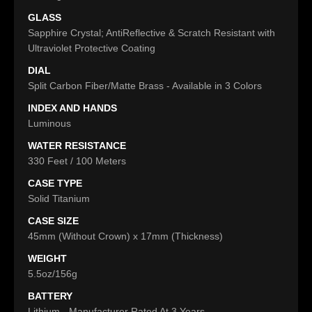
GLASS
Sapphire Crystal; AntiReflective & Scratch Resistant with
Ultraviolet Protective Coating
DIAL
Split Carbon Fiber/Matte Brass - Available in 3 Colors
INDEX AND HANDS
Luminous
WATER RESISTANCE
330 Feet / 100 Meters
CASE TYPE
Solid Titanium
CASE SIZE
45mm (Without Crown) x 17mm (Thickness)
WEIGHT
5.5oz/156g
BATTERY
Lithium - Manufacturer Rated At 3 Years