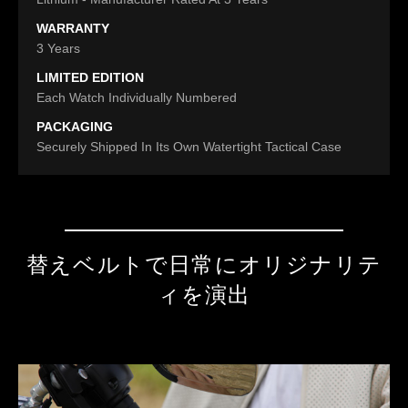
WARRANTY
3 Years
LIMITED EDITION
Each Watch Individually Numbered
PACKAGING
Securely Shipped In Its Own Watertight Tactical Case
替えベルトで日常にオリジナリテ
ィを演出