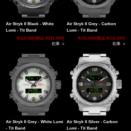
Air Stryk II Black - White
Air Stryk II Grey - Carbon
Lumi - Tit Band
Lumi - Tit Band
¥210,000
(税込 ¥231,000)
¥191,000
(税込 ¥210,100)
在庫 ○
在庫 ○
Air Stryk II Grey - White Lumi
Air Stryk II Silver - Carbon
- Tit Band
Lumi - Tit Band