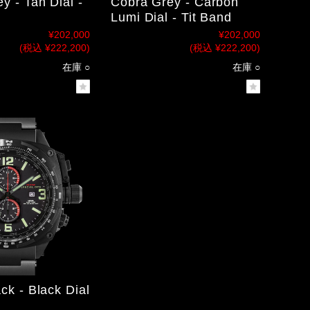
y - Tan Dial -
Cobra Grey - Carbon
Lumi Dial - Tit Band
¥202,000
¥202,000
(税込 ¥222,200)
(税込 ¥222,200)
在庫 ○
在庫 ○
ck - Black Dial
d