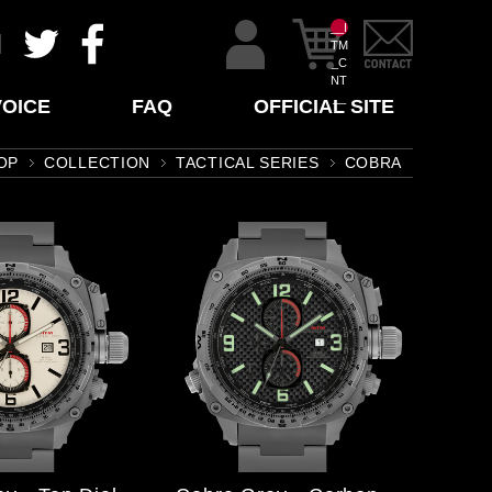
__I
TM
_C
NT
__
VOICE
FAQ
OFFICIAL SITE
OP
COLLECTION
TACTICAL SERIES
COBRA