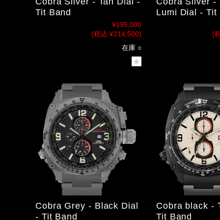
Cobra Silver - Tan Dial -
Cobra Silver -
Tit Band
Lumi Dial - Ti
¥195,000
(税込 ¥214,500)
(税
在庫 ○
Cobra Grey - Black Dial
Cobra black - 
- Tit Band
Tit Band