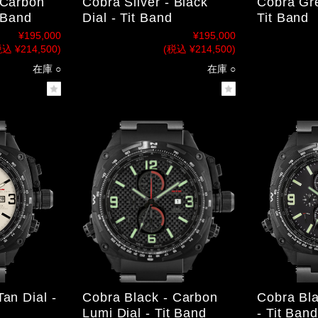
 Carbon
Cobra Silver - Black
Cobra Gre
t Band
Dial - Tit Band
Tit Band
¥195,000
¥195,000
込 ¥214,500)
(税込 ¥214,500)
在庫 ○
在庫 ○
Tan Dial -
Cobra Bla
Cobra Black - Carbon
- Tit Ban
Lumi Dial - Tit Band