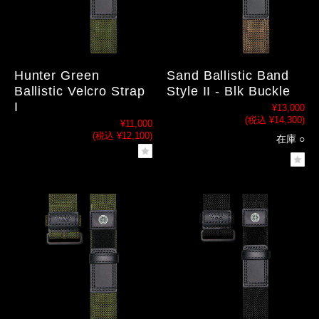
Hunter Green
Sand Ballistic Band
Ballistic Velcro Strap
Style II - Blk Buckle
I
¥13,000
(税込 ¥14,300)
¥11,000
(税込 ¥12,100)
在庫 ○