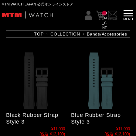
MTM WATCH JAPAN 公式オンラインストア
__I
TM
_C
NT
__
TOP
COLLECTION
Bands/Accessories
Black Rubber Strap
Blue Rubber Strap
Style 3
Style 3
¥11,000
¥11,000
(税込 ¥12,100)
(税込 ¥12,100)