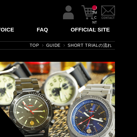
__I
TM
_C
NT
__
VOICE
FAQ
OFFICIAL SITE
TOP
GUIDE
SHORT TRIALの流れ