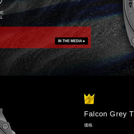
IN THE MEDIA ▸
Falcon Grey T
価格: