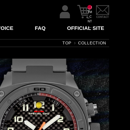
__I
TM
_C
NT
__
VOICE
FAQ
OFFICIAL SITE
TOP
COLLECTION