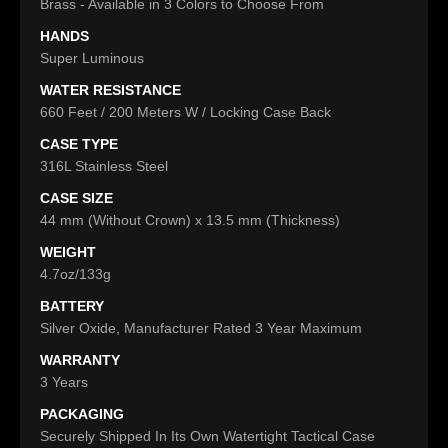
Brass - Available in 3 Colors to Choose From
HANDS
Super Luminous
WATER RESISTANCE
660 Feet / 200 Meters W / Locking Case Back
CASE TYPE
316L Stainless Steel
CASE SIZE
44 mm (Without Crown) x 13.5 mm (Thickness)
WEIGHT
4.7oz/133g
BATTERY
Silver Oxide, Manufacturer Rated 3 Year Maximum
WARRANTY
3 Years
PACKAGING
Securely Shipped In Its Own Watertight Tactical Case