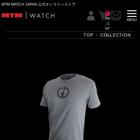
MTM WATCH JAPAN 公式オンラインストア
__I
TM
_C
NT
__
TOP
COLLECTION