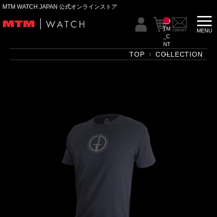
MTM WATCH JAPAN 公式オンラインストア
__I
TM
_C
NT
__
TOP
COLLECTION