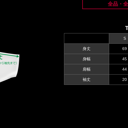
全品・
S
身丈
69
身幅
45
肩幅
44
袖丈
20