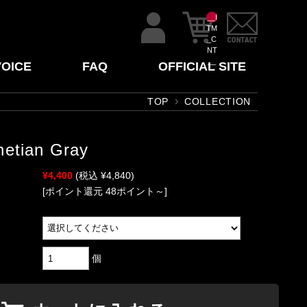
__I
TM
_C
NT
__
VOICE
FAQ
OFFICIAL SITE
TOP
COLLECTION
netian Gray
¥4,400
(税込 ¥4,840)
[ポイント還元 48ポイント～]
個