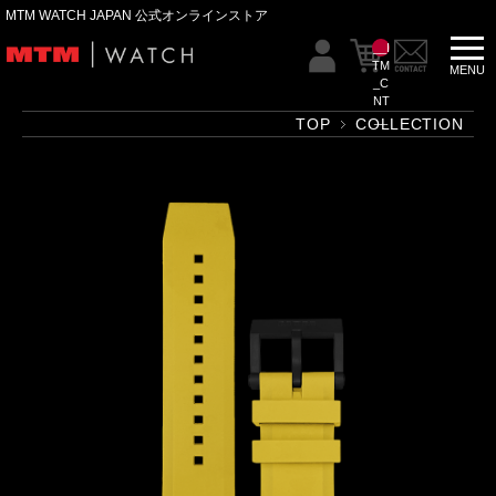
MTM WATCH JAPAN 公式オンラインストア
__I
TM
_C
NT
__
TOP
COLLECTION