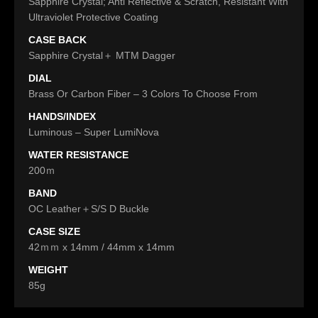
Sapphire Crystal; Anti Reflective & Scratch, Resistant With
Ultraviolet Protective Coating
CASE BACK
Sapphire Crystal＋ MTM Dagger
DIAL
Brass Or Carbon Fiber – 3 Colors To Choose From
HANDS/INDEX
Luminous – Super LumiNova
WATER RESISTANCE
200ｍ
BAND
OC Leather＋S/S D Buckle
CASE SIZE
42ｍｍ x 14mm / 44mm x 14mm
WEIGHT
85g