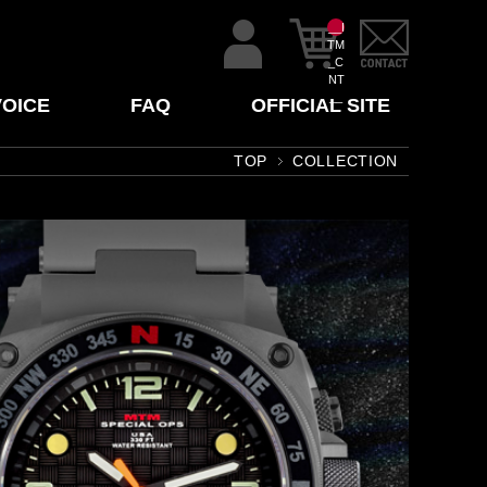
__I
TM
_C
NT
__
VOICE
FAQ
OFFICIAL SITE
TOP
COLLECTION