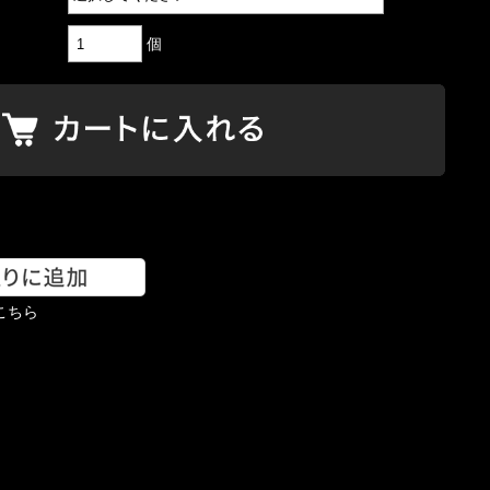
個
こちら