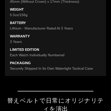
45mm (Without Crown) x 17mm (Thickness)
WEIGHT
5.5oz/156g
BATTERY
Lithium - Manufacturer Rated At 3 Years
WARRANTY
3 Years
LIMITED EDITION
Each Watch Individually Numbered
PACKAGING
Securely Shipped In Its Own Watertight Tactical Case
替えベルトで日常にオリジナリテ
ィを演出