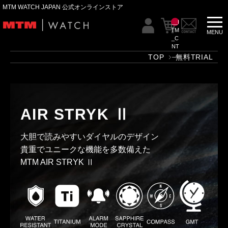
MTM WATCH JAPAN 公式オンラインストア
__I
TM
_C
NT
__
TOP
無料TRIAL
AIR STRYK Ⅱ
大胆で読みやすいダイヤルのデザイン
貴重でユニークな機能を多数備えた
MTM AIR STRYK Ⅱ