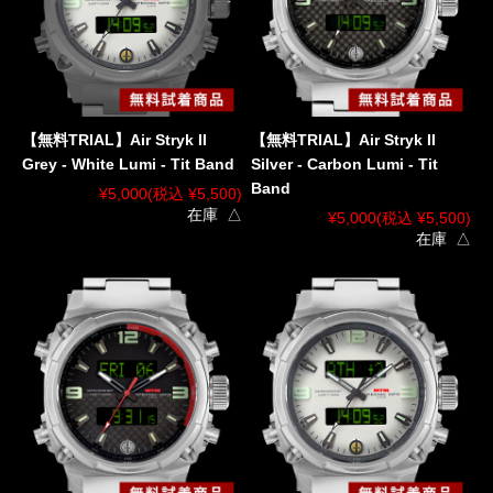
【無料TRIAL】Air Stryk II
【無料TRIAL】Air Stryk II
Grey - White Lumi - Tit Band
Silver - Carbon Lumi - Tit
Band
¥5,000
(税込 ¥5,500)
在庫 △
¥5,000
(税込 ¥5,500)
在庫 △