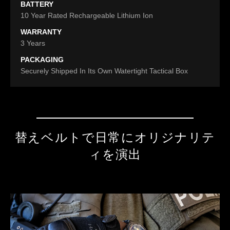
BATTERY
10 Year Rated Rechargeable Lithium Ion
WARRANTY
3 Years
PACKAGING
Securely Shipped In Its Own Watertight Tactical Box
替えベルトで日常にオリジナリテ
ィを演出