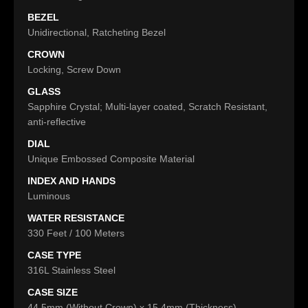
BEZEL
Unidirectional, Ratcheting Bezel
CROWN
Locking, Screw Down
GLASS
Sapphire Crystal; Multi-layer coated, Scratch Resistant,
anti-reflective
DIAL
Unique Embossed Composite Material
INDEX AND HANDS
Luminous
WATER RESISTANCE
330 Feet / 100 Meters
CASE TYPE
316L Stainless Steel
CASE SIZE
44.5mm (Without Crown) x 15.4mm (Thickness)