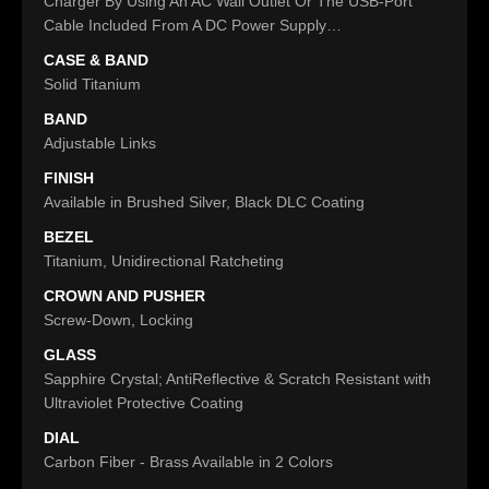
Charger By Using An AC Wall Outlet Or The USB-Port
Cable Included From A DC Power Supply…
CASE & BAND
Solid Titanium
BAND
Adjustable Links
FINISH
Available in Brushed Silver, Black DLC Coating
BEZEL
Titanium, Unidirectional Ratcheting
CROWN AND PUSHER
Screw-Down, Locking
GLASS
Sapphire Crystal; AntiReflective & Scratch Resistant with
Ultraviolet Protective Coating
DIAL
Carbon Fiber - Brass Available in 2 Colors