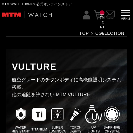
MTM WATCH JAPAN 公式オンラインストア
__I
TM
_C
NT
__
TOP
COLLECTION
VULTURE
航空グレードのチタンボディに
高機能照明システム
搭載。
他の追随を許さない MTM VULTURE