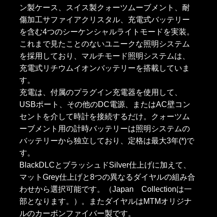
ン製ケース、スイス製クォーツムーブメント、耐
傷加工サファイアクリスタル、充電式バッテリー
を含む4つのシーケンシャルライトモードを実装。
これまで見たことのないユニークな照明システム
を採用しており、マルチモード照明システムは、
充電式リチウムイオンバッテリーを搭載していま
す。
充電は、付属のプラグイン充電器を使用して、
USBポート、その他のDC電源、またはAC壁コン
セントを介して時計を接続するだけ。クォーツム
ーブメント用の計時バッテリーは照明システムの
バッテリーから独立しており、定格は最大3年(*)で
す。
BlackDLCとブラッシュドSilver仕上げに加えて、
マットGrey仕上げと8つの異なるダイヤルの組み合
わせから選択可能です。（Japan Collectionは一
部となります。）。またダイヤルはMTMオリジナ
ルのカーボンファイバー製です。