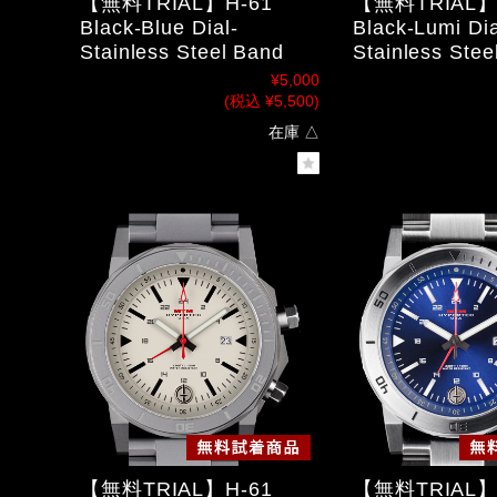
【無料TRIAL】H-61
【無料TRIAL】
Black-Blue Dial-
Black-Lumi Dia
Stainless Steel Band
Stainless Stee
¥5,000
(税込 ¥5,500)
在庫 △
【無料TRIAL】H-61
【無料TRIAL】