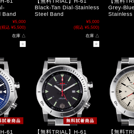
H-61
【無料TRIAL】H-61
【無料TRI
l-
Black-Tan Dial-Stainless
Grey-Blue
l Band
Steel Band
Stainless
¥5,000
¥5,000
(税込 ¥5,500)
(税込 ¥5,500)
在庫 △
在庫 △
H-61
【無料TRIAL】H-61
【無料TRI