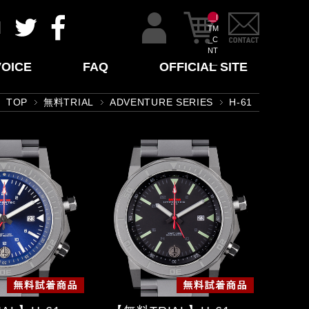
__I
TM
_C
NT
__
VOICE
FAQ
OFFICIAL SITE
TOP
無料TRIAL
ADVENTURE SERIES
H-61