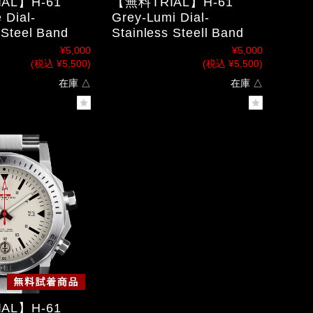
AL】H-61
【無料TRIAL】H-61
 Dial-
Grey-Lumi Dial-
 Steel Band
Stainless Steell Band
¥5,000
¥5,000
(税込 ¥5,500)
(税込 ¥5,500)
在庫 △
在庫 △
AL】H-61