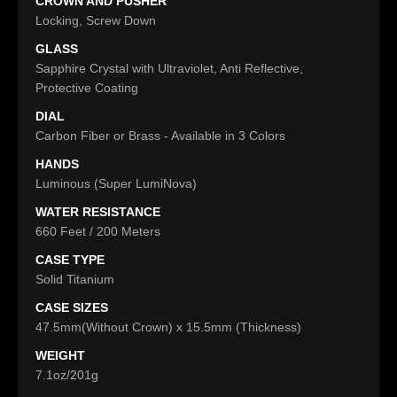
CROWN AND PUSHER
Locking, Screw Down
GLASS
Sapphire Crystal with Ultraviolet, Anti Reflective,
Protective Coating
DIAL
Carbon Fiber or Brass - Available in 3 Colors
HANDS
Luminous (Super LumiNova)
WATER RESISTANCE
660 Feet / 200 Meters
CASE TYPE
Solid Titanium
CASE SIZES
47.5mm(Without Crown) x 15.5mm (Thickness)
WEIGHT
7.1oz/201g