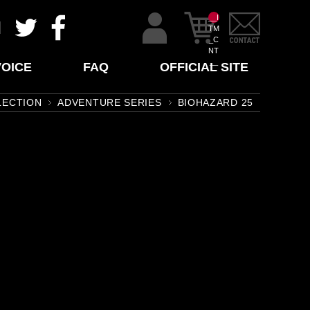
__I
TM
_C
NT
__
VOICE
FAQ
OFFICIAL SITE
LECTION
ADVENTURE SERIES
BIOHAZARD 25