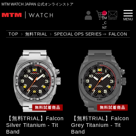
MTM WATCH JAPAN 公式オンラインストア
__I
TM
_C
NT
__
TOP
無料TRIAL
SPECIAL OPS SERIES
FALCON
【無料TRIAL】Falcon
【無料TRIAL】Falcon
Silver Titanium - Tit
Grey Titanium - Tit
Band
Band