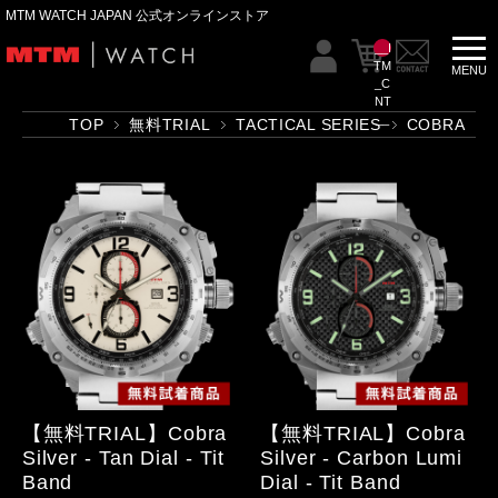
MTM WATCH JAPAN 公式オンラインストア
__I
TM
_C
NT
__
TOP
無料TRIAL
TACTICAL SERIES
COBRA
【無料TRIAL】Cobra
【無料TRIAL】Cobra
Silver - Tan Dial - Tit
Silver - Carbon Lumi
Band
Dial - Tit Band