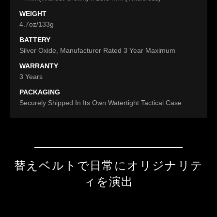
WEIGHT
4.7oz/133g
BATTERY
Silver Oxide, Manufacturer Rated 3 Year Maximum
WARRANTY
3 Years
PACKAGING
Securely Shipped In Its Own Watertight Tactical Case
替えベルトで日常にオリジナリテ
ィを演出