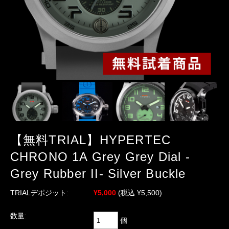
【無料TRIAL】HYPERTEC
CHRONO 1A Grey Grey Dial -
Grey Rubber II- Silver Buckle
TRIALデポジット:
¥5,000
(税込 ¥5,500)
数量:
個