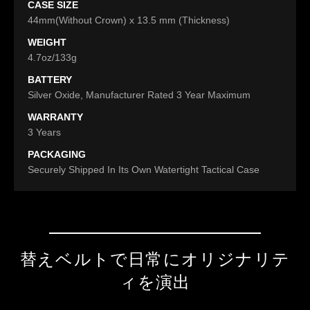
CASE SIZE
44mm(Without Crown) x 13.5 mm (Thickness)
WEIGHT
4.7oz/133g
BATTERY
Silver Oxide, Manufacturer Rated 3 Year Maximum
WARRANTY
3 Years
PACKAGING
Securely Shipped In Its Own Watertight Tactical Case
替えベルトで日常にオリジナリテ
ィを演出