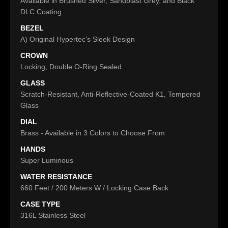
Available in Brushed Silver, Sandblast Grey, and Black
DLC Coating
BEZEL
A) Original Hypertec's Sleek Design
CROWN
Locking, Double O-Ring Sealed
GLASS
Scratch-Resistant, Anti-Reflective-Coated K1, Tempered
Glass
DIAL
Brass - Available in 3 Colors to Choose From
HANDS
Super Luminous
WATER RESISTANCE
660 Feet / 200 Meters W / Locking Case Back
CASE TYPE
316L Stainless Steel