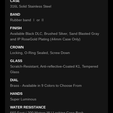
CASE
316L Solid Stainless Steel
BAND
Rubber band Ⅰ or Ⅱ
FINISH
Available Black DLC, Brushed Silver, Sand Blasted Gray
and IP RoseGold Plating (44mm Case Only)
CROWN
Locking, O-Ring Sealed, Screw Down
GLASS
Scratch-Resistant, Anti-reflective-Coated K1, Tempered
Glass
DIAL
Brass - Available in 9 Colors to Choose From
HANDS
Super Luminous
WATER RESISTANCE
660 Feet / 200 Meters W / Locking Case Back