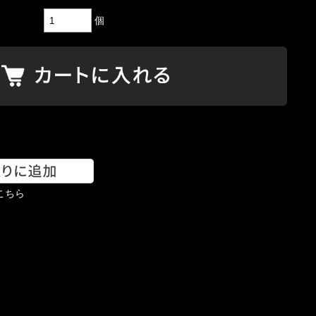
個
こちら