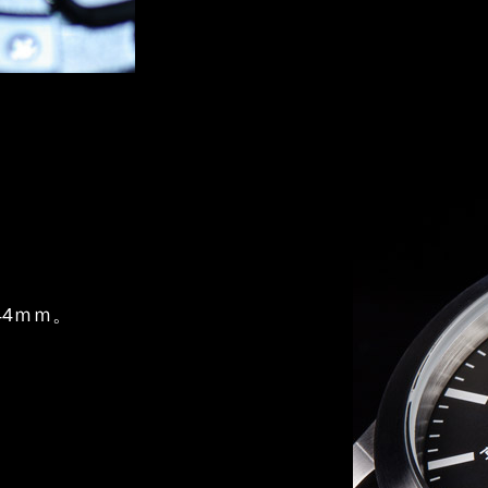
44ｍｍ。