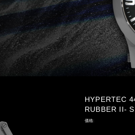
HYPERTEC 44
RUBBER II- S
価格: