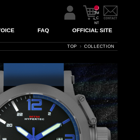
__I
TM
_C
NT
__
VOICE
FAQ
OFFICIAL SITE
TOP
COLLECTION