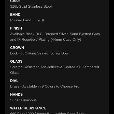
CASE
316L Solid Stainless Steel
BAND
Rubber band Ⅰ or Ⅱ
FINISH
Available Black DLC, Brushed Silver, Sand Blasted Gray
and IP RoseGold Plating (44mm Case Only)
CROWN
Locking, O-Ring Sealed, Screw Down
GLASS
Scratch-Resistant, Anti-reflective-Coated K1, Tempered
Glass
DIAL
Brass - Available in 9 Colors to Choose From
HANDS
Super Luminous
WATER RESISTANCE
660 Feet / 200 Meters W / Locking Case Back