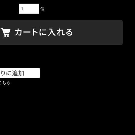
個
こちら