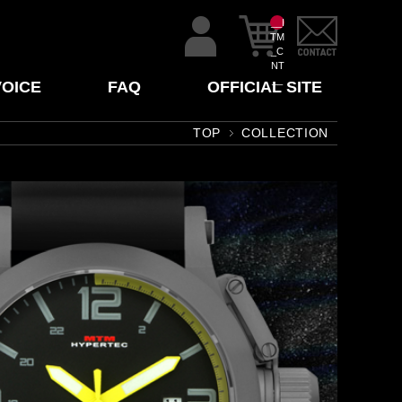
__I
TM
_C
NT
__
VOICE
FAQ
OFFICIAL SITE
TOP
COLLECTION