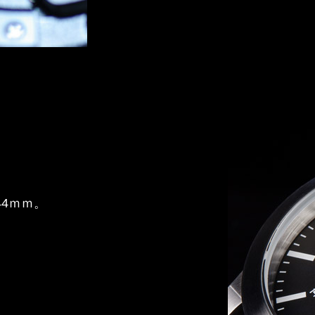
44ｍｍ。