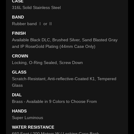
CASE
316L Solid Stainless Steel
BAND
Rubber band Ⅰ or Ⅱ
FINISH
Available Black DLC, Brushed Silver, Sand Blasted Gray
and IP RoseGold Plating (44mm Case Only)
CROWN
Locking, O-Ring Sealed, Screw Down
GLASS
Scratch-Resistant, Anti-reflective-Coated K1, Tempered
Glass
DIAL
Brass - Available in 9 Colors to Choose From
HANDS
Super Luminous
WATER RESISTANCE
660 Feet / 200 Meters W / Locking Case Back